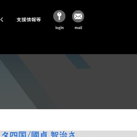
く
支援情報等
login
mail
タ四国/國貞 智治さ