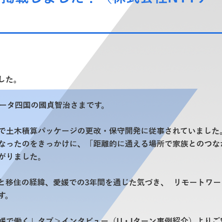
した。
データ四国の國貞智治さまです。
業で土木積算パッケージの更改・保守開発に従事されていまし
なったのをきっかけに、「距離的に通える場所で家族とのつな
がりました。
と移住の経緯、愛媛での3年間を通じた気づき、 リモートワー
す。
愛媛で働く」タブ＞インタビュー（U・Iターン事例紹介）よりご