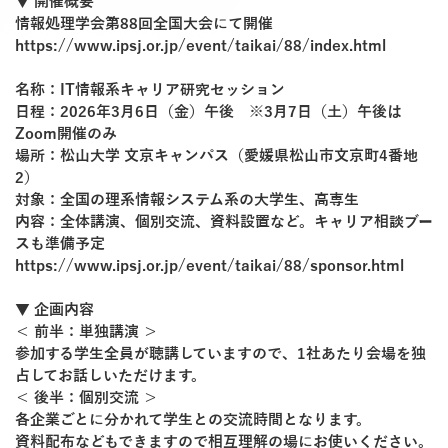
▼ 開催概要
情報処理学会第88回全国大会にて開催
https://www.ipsj.or.jp/event/taikai/88/index.html
名称：IT情報系キャリア研究セッション
日程：2026年3月6日（金）午後 ※3月7日（土）午後は
Zoom開催のみ
場所：松山大学 文京キャンパス（愛媛県松山市文京町4番地
2）
対象：全国の理系情報システム系の大学生、高専生
内容：全体講演、個別交流、資料設置など。キャリア相談ブー
スも準備予定
https://www.ipsj.or.jp/event/taikai/88/sponsor.html
▼ 企画内容
＜ 前半：単独講演 ＞
参加する学生全員が聴講していますので、1社あたり会場を独
占してお話しいただけます。
＜ 後半：個別交流 ＞
各企業ごとに分かれて学生との交流時間となります。
資料配布などもできますので相互理解の場にお使いください。